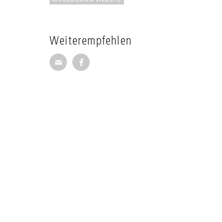
Weiterempfehlen
Seite per E-Mail weiterempfehlen
Seite auf Facebook weiterempfehl