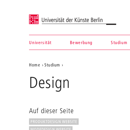
Universität der Künste Berlin
Universität
Bewerbung
Studium
Navigation &
Aktuelle
Home
Studium
Suche
Position
Design
auf
der
Webseite
Auf dieser Seite
PRODUKTDESIGN WEBSITE
MODEDESIGN WEBSITE