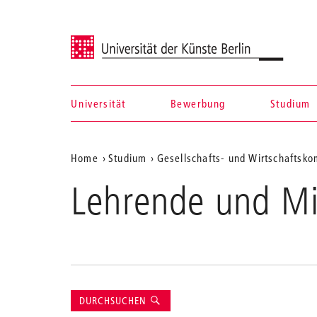
Universität der Künste Berlin
Universität
Bewerbung
Studium
Navigation &
Aktuelle
Home
Studium
Gesellschafts- und Wirtschaftsk
Suche
Position
Lehrende und Mi
auf
der
Webseite
Suche
DURCHSUCHEN