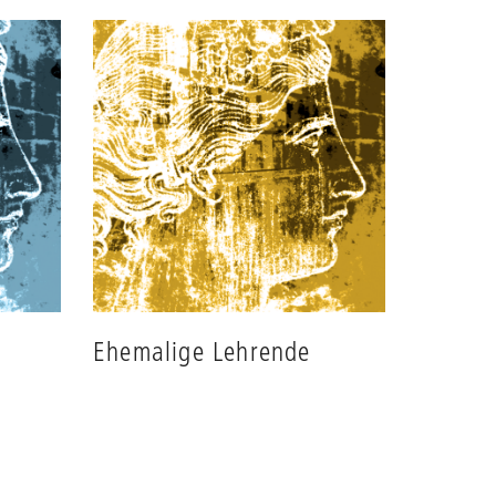
des
Grids
anpassen
Ehemalige Lehrende