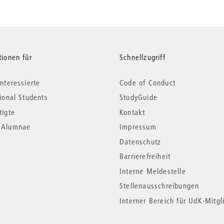
tionen für
Schnellzugriff
nteressierte
Code of Conduct
tional Students
StudyGuide
tigte
Kontakt
*Alumnae
Impressum
Datenschutz
Barrierefreiheit
Interne Meldestelle
Stellenausschreibungen
Interner Bereich für UdK-Mitgl