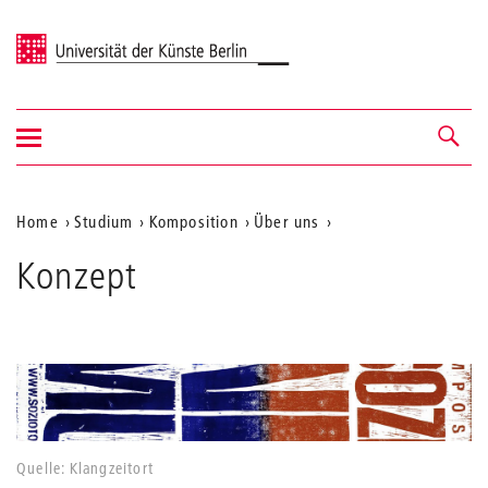
Universität der Künste Berlin
Navigation
Navigation &
ein-/ausblenden
Suche
Aktuelle
Home
Studium
Komposition
Über uns
Position
Konzept
auf
der
Webseite
Quelle: Klangzeitort