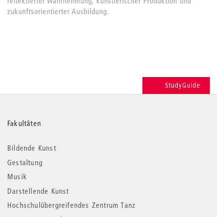
reflektierter Wahrnehmung, künstlerischer Produktion und
zukunftsorientierter Ausbildung.
StudyGuide
Weitere
Fakultäten
Informationen
Bildende Kunst
Gestaltung
Musik
Darstellende Kunst
Hochschulübergreifendes Zentrum Tanz