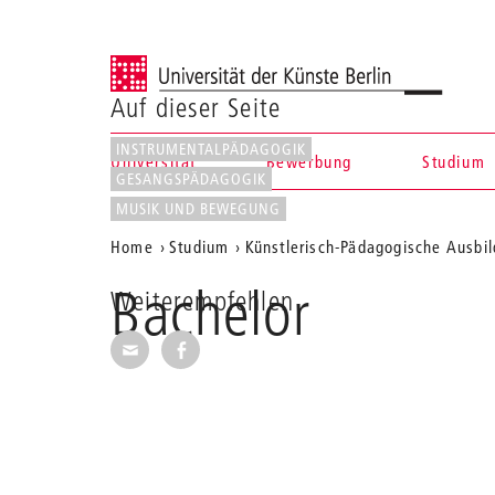
Universität der Künste Berlin
Auf dieser Seite
INSTRUMENTALPÄDAGOGIK
Universität
Bewerbung
Studium
GESANGSPÄDAGOGIK
Navigation &
MUSIK UND BEWEGUNG
Aktuelle
Home
Studium
Künstlerisch-Pädagogische Ausbi
Suche
Position
Bachelor
Weiterempfehlen
auf
Seite per E-Mail weiterempfehlen
Seite auf Facebook weiterempfehl
der
Webseite