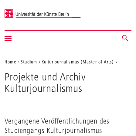
Universität der Künste Berlin
Navigation
Navigation &
ein-/ausblenden
Suche
Aktuelle
Home
Studium
Kulturjournalismus (Master of Arts)
Position
Projekte und Archiv
auf
Kulturjournalismus
der
Webseite
Vergangene Veröffentlichungen des
Studiengangs Kulturjournalismus