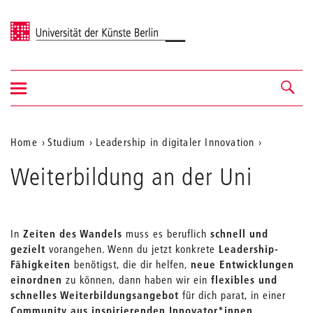
Universität der Künste Berlin
Navigation
Navigation &
ein-/ausblenden
Suche
Aktuelle
Home
Studium
Leadership in digitaler Innovation
Position
Weiterbildung an der Uni
auf
der
Webseite
In
Zeiten des Wandels
muss es beruflich
schnell und
gezielt
vorangehen. Wenn du jetzt konkrete
Leadership-
Fähigkeiten
benötigst, die dir helfen,
neue Entwicklungen
einordnen
zu können, dann haben wir ein
flexibles und
schnelles Weiterbildungsangebot
für dich parat, in einer
Community aus inspirierenden Innovator*innen
.