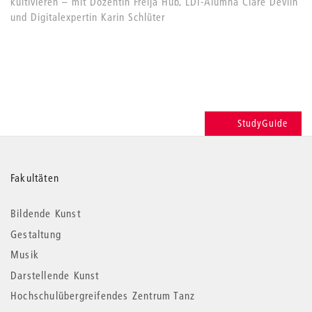
kultivieren – mit Dozentin Freija Hub, LDI-Alumna Clare Devlin
und Digitalexpertin Karin Schlüter
StudyGuide
Weitere
Fakultäten
Informationen
Bildende Kunst
Gestaltung
Musik
Darstellende Kunst
Hochschulübergreifendes Zentrum Tanz