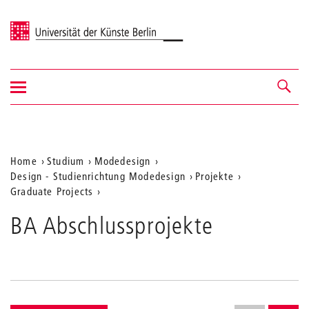
Universität der Künste Berlin
Navigation
Navigation &
ein-/ausblenden
Suche
Aktuelle
Home
Studium
Modedesign
Design - Studienrichtung Modedesign
Projekte
Position
Graduate Projects
auf
BA Abschlussprojekte
der
Webseite