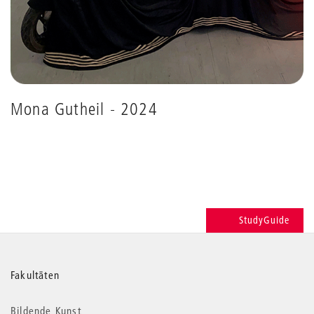
Mona Gutheil - 2024
StudyGuide
Weitere
Fakultäten
Informationen
Bildende Kunst