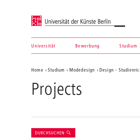
Universität der Künste Berlin
Universität
Bewerbung
Studium
Navigation &
Aktuelle
Home
Studium
Modedesign
Design - Studienr
Suche
Position
Projects
auf
der
Webseite
Suche
DURCHSUCHEN