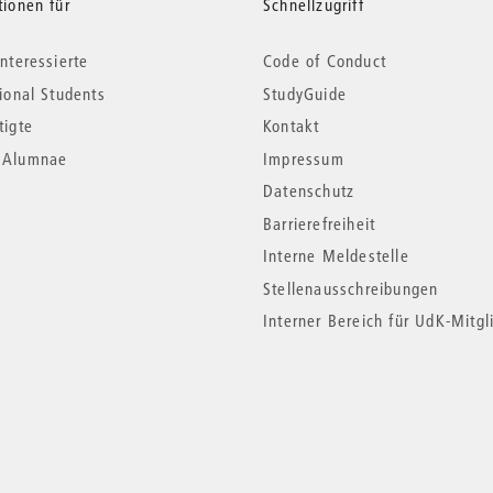
tionen für
Schnellzugriff
nteressierte
Code of Conduct
tional Students
StudyGuide
tigte
Kontakt
*Alumnae
Impressum
Datenschutz
Barrierefreiheit
Interne Meldestelle
Stellenausschreibungen
Interner Bereich für UdK-Mitgl