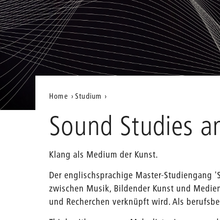
Aktuelle
Home
Studium
Position
Sound Studies an
auf
der
Klang als Medium der Kunst.
Webseite
Der englischsprachige Master-Studiengang 'S
zwischen Musik, Bildender Kunst und Medienk
und Recherchen verknüpft wird. Als berufsbe