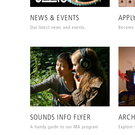
NEWS & EVENTS
APPL
Our latest news and events.
Become 
SOUNDS INFO FLYER
ARCH
A handy guide to our MA program
Explore 