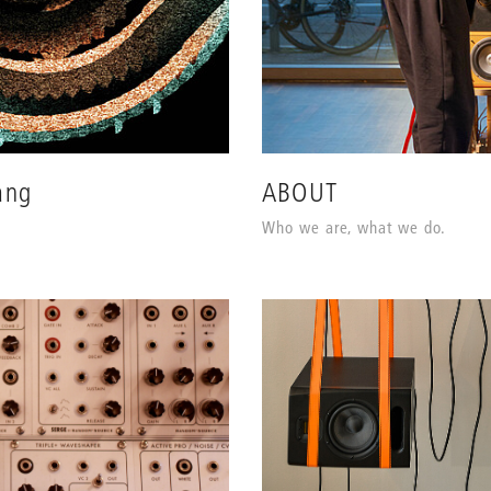
ang
ABOUT
Who we are, what we do.