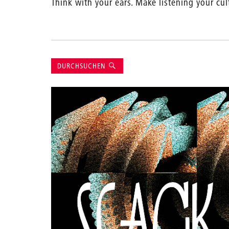
Think with your ears. Make listening your cul
Suche
DURCHSUCHEN