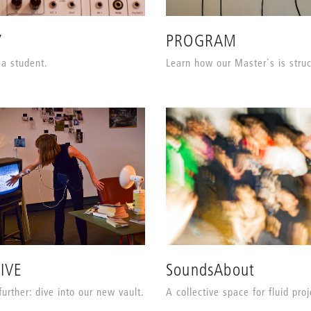
Y
PROGRAM
a student.
Learn how our Master's is struc
IVE
SoundsAbout
further: dive into our new vault.
A collective space for fluid proj