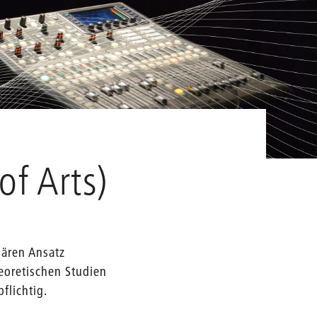
of Arts)
nären Ansatz
eoretischen Studien
flichtig.