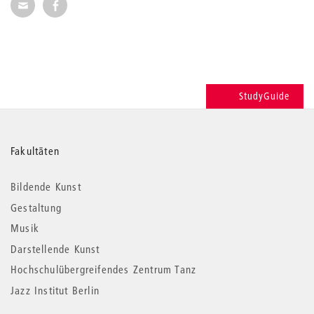
Seite per E-Mail weiterempfehlen
Seite auf Facebook weiterempfehlen
StudyGuide
Weitere
Fakultäten
Informationen
Bildende Kunst
Gestaltung
Musik
Darstellende Kunst
Hochschulübergreifendes Zentrum Tanz
Jazz Institut Berlin