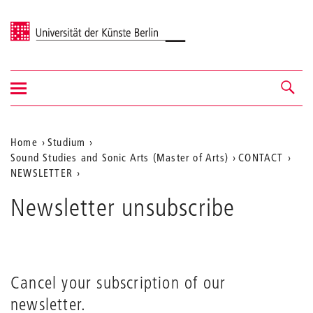
Universität der Künste Berlin
Navigation
Navigation &
ein-/ausblenden
Suche
Aktuelle
Home
Studium
Sound Studies and Sonic Arts (Master of Arts)
CONTACT
Position
NEWSLETTER
auf
Newsletter unsubscribe
der
Webseite
Cancel your subscription of our
newsletter.