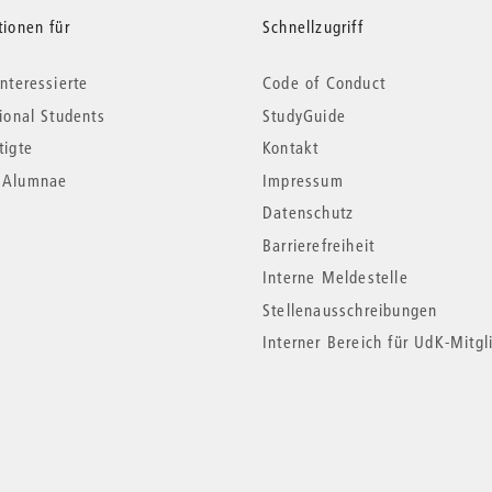
tionen für
Schnellzugriff
nteressierte
Code of Conduct
tional Students
StudyGuide
tigte
Kontakt
*Alumnae
Impressum
Datenschutz
Barrierefreiheit
Interne Meldestelle
Stellenausschreibungen
Interner Bereich für UdK-Mitgl