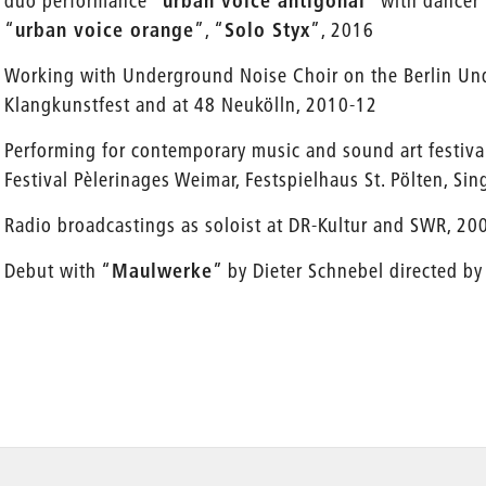
duo performance “
urban voice antigonal
” with dancer
“
urban voice orange
”, “
Solo Styx
”, 2016
Working with Underground Noise Choir on the Berlin Und
Klangkunstfest and at 48 Neukölln, 2010-12
Performing for contemporary music and sound art festiva
Festival Pèlerinages Weimar, Festspielhaus St. Pölten, Sin
Radio broadcastings as soloist at DR-Kultur and SWR, 2
Debut with “
Maulwerke
” by Dieter Schnebel directed by