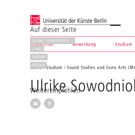
Universität der Künste Berlin
Auf dieser Seite
ULRIKE SOWODNIOK †
Universität
Bewerbung
Studium
LINKS
Navigation &
THEORY
PRAXIS
Aktuelle
Home
Studium
Sound Studies and Sonic Arts (Ma
Suche
Position
Ulrike Sowodnio
auf
Weiterempfehlen
der
Seite per E-Mail weiterempfehlen
Seite auf Facebook weiterempfehl
Webseite