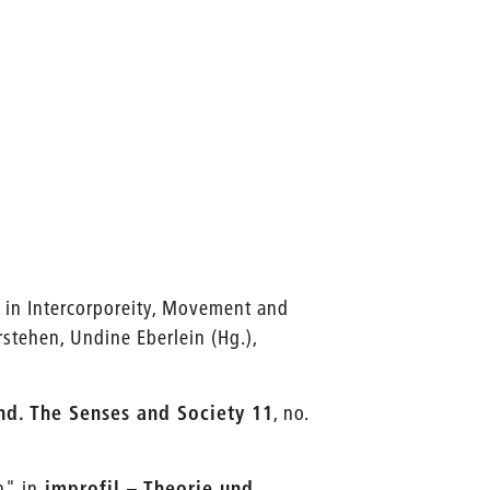
 in Intercorporeity, Movement and
stehen, Undine Eberlein (Hg.),
d. The Senses and Society 11
, no.
h" in
improfil – Theorie und