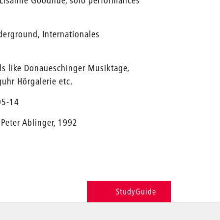
 Lisanne Goodhue, solo performances
erground, Internationales
ls like Donaueschinger Musiktage,
guhr Hörgalerie etc.
005-14
 Peter Ablinger, 1992
StudyGuide