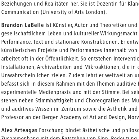
Beziehungen und Realitäten her. Sie ist Dozentin für Kl
Communication (University of Arts London).
Brandon LaBelle
ist Künstler, Autor und Theoretiker und
gesellschaftlichem Leben und kultureller Wirkungsmacht.
Performance, Text und stationäre Konstruktionen. Er entwi
künstlerischen Projekte und Performances innerhalb von
arbeitet oft in der Öffentlichkeit. So entstehen Interven
Installationen, Archivarbeiten und Mikroaktionen, die in
Unwahrscheinlichen zielen. Zudem lehrt er weltweit an u
befasst sich in diesem Rahmen mit den Themen auditive 
experimentelle Medienpraxis und mit der Stimme. Bei se
stehen neben Stimmhaftigkeit und Choreografien des Mu
und auditives Wissen im Zentrum sowie die Ästhetik und P
Professor an der Bergen Academy of Art and Design, Nor
Alex Arteagas
Forschung bindet ästhetische und philoso
Zusammenhang mit dem Entstehen von Sinn, Bedeutung u