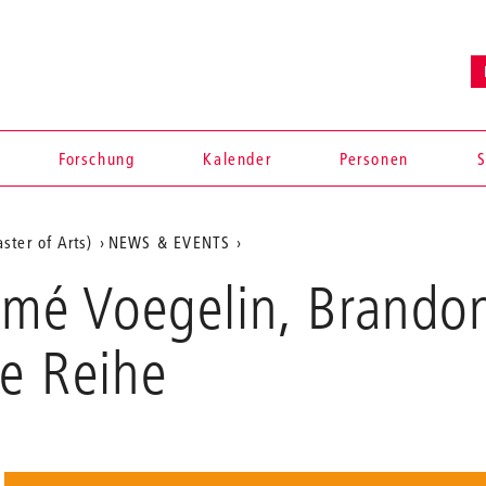
Forschung
Kalender
Personen
S
ster of Arts)
NEWS & EVENTS
omé Voegelin, Brandon
ie Reihe
en