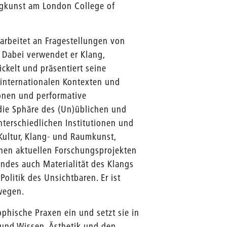
angkunst am London College of
 arbeitet an Fragestellungen von
 Dabei verwendet er Klang,
ckelt und präsentiert seine
 internationalen Kontexten und
tionen und performative
 die Sphäre des (Un)üblichen und
nterschiedlichen Institutionen und
Kultur, Klang- und Raumkunst,
inen aktuellen Forschungsprojekten
ndes auch Materialität des Klangs
olitik des Unsichtbaren. Er ist
wegen.
phische Praxen ein und setzt sie in
nd Wissen, Ästhetik und den