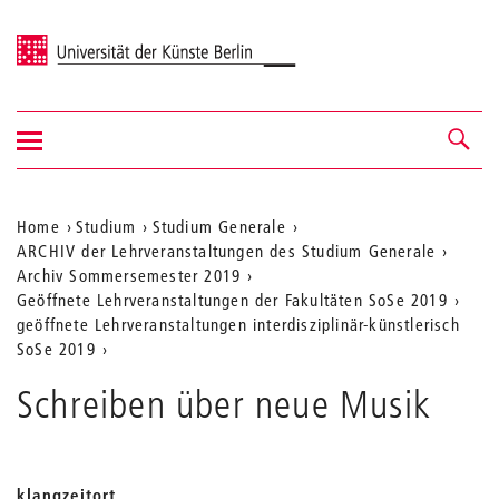
Universität der Künste Berlin
Navigation
Navigation &
ein-/ausblenden
Suche
Aktuelle
Home
Studium
Studium Generale
ARCHIV der Lehrveranstaltungen des Studium Generale
Position
Archiv Sommersemester 2019
auf
Geöffnete Lehrveranstaltungen der Fakultäten SoSe 2019
geöffnete Lehrveranstaltungen interdisziplinär-künstlerisch
der
SoSe 2019
Webseite
Schreiben über neue Musik
klangzeitort