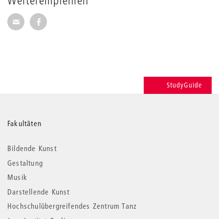
Weiterempfehlen
Seite per E-Mail weiterempfehlen
Seite auf Facebook weiterempfehlen
StudyGuide
Weitere
Fakultäten
Informationen
Bildende Kunst
Gestaltung
Musik
Darstellende Kunst
Hochschulübergreifendes Zentrum Tanz