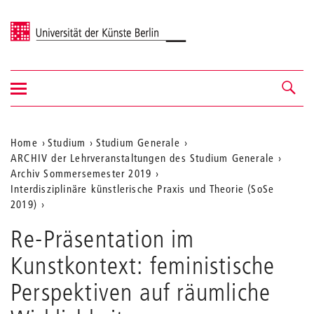
Universität der Künste Berlin
Navigation
Navigation &
ein-/ausblenden
Suche
Aktuelle
Home
Studium
Studium Generale
ARCHIV der Lehrveranstaltungen des Studium Generale
Position
Archiv Sommersemester 2019
auf
Interdisziplinäre künstlerische Praxis und Theorie (SoSe
2019)
der
Webseite
Re-Präsentation im
Kunstkontext: feministische
Perspektiven auf räumliche