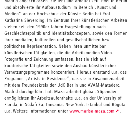
Madrid abgeschlossen. Sie lebt und arbeitet seit 1989 in Berlin
und absolvierte ihr Aufbaustudium im Bereich „Kunst und
Medien“ an der Hochschule der Künste Berlin bei Prof.
Katharina Sieverding. Im Zentrum Ihrer künstlerischen Arbeiten
stehen seit den 1990er Jahren Fragestellungen nach
Geschlechterpolitik und Identitätskonzepten, sowie den Formen
ihrer medialen, kulturellen und gesellschaftlichen bzw.
politischen Repräsentation. Neben ihren unmittelbar
künstlerischen Tätigkeiten, die die Arbeitsmedien Video,
Fotografie und Zeichnung umfassen, hat sie sich auf
kuratorische Tätigkeiten sowie den Ausbau künstlerischer
Vernetzungsprogramme konzentriert. Hieraus entstand u.a. das
Programm „Artists in Residence“, das sie in Zusammenarbeit
mit dem Freundeskreis der UdK Berlin und AVAM-Matadero,
Madrid durchgeführt hat. Maza arbeitet global: Stipendien
ermöglichten ihr Arbeitsaufenthalte u.a. an der University of
Florida, in Südafrika, Tansania, New York, Istanbul und Bógota
u.a. Weitere Informationen unter
www.marisa-maza.com
.