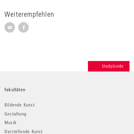
Weiterempfehlen
Seite per E-Mail weiterempfehlen
Seite auf Facebook weiterempfehlen
StudyGuide
Weitere
Fakultäten
Informationen
Bildende Kunst
Gestaltung
Musik
Darstellende Kunst