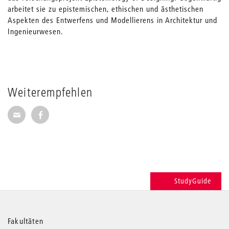
arbeitet sie zu epistemischen, ethischen und ästhetischen
Aspekten des Entwerfens und Modellierens in Architektur und
Ingenieurwesen.
Weiterempfehlen
Seite per E-Mail weiterempfehlen
Seite auf Facebook weiterempfehlen
StudyGuide
Weitere
Fakultäten