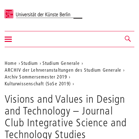
Universität der Künste Berlin
Navigation
Navigation &
ein-/ausblenden
Suche
Aktuelle
Home
Studium
Studium Generale
ARCHIV der Lehrveranstaltungen des Studium Generale
Position
Archiv Sommersemester 2019
auf
Kulturwissenschaft (SoSe 2019)
der
Visions and Values in Design
Webseite
and Technology – Journal
Club Integrative Science and
Technology Studies