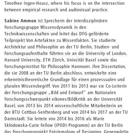
Timothee Ingen-Housz, where his focus is on the intersection
between empirical research and audiovisual practice.
Sabine Ammon
ist Sprecherin der interdisziplinären
Forschungsgruppe Wissensdynamik in den
Technikwissenschaften und leitet das DFG-geförderte
Teilprojekt Von Artefakten zu Wissenfakten. Sie studierte
Architektur und Philosophie an der TU Berlin, Studien- und
Forschungsaufenthalte führten sie an die University of London,
Harvard University, ETH Zürich, Univsität Basel sowie das
Forschungsinstitut für Philosophie Hannover. Ihre Dissertation,
die sie 2008 an der TU Berlin abschloss, entwickelte eine
erkenntnistheoretische Grundlage für einen prozessualen und
pluralen Wissensbegriff. Von 2011 bis 2013 war sie Co-Leiterin
der Forschungsgruppe „Bild und Entwurf“ am Nationalen
Forschungsschwerpunkt eikones/Bildkritik an der Universität
Basel, von 2013 bis 2014 wissenschaftliche Mitarbeiterin an
der BTU Cottbus-Senftenberg und von 2014 bis 2017 an der TU
Darmstadt. Sie leitete von 2014 bis 2016 als Marie
Skłodowska-Curie Fellow (IPODI-Programm) an der TU Berlin
das Forschungsprojekt Epistemology of Designing. Gegenwärtig