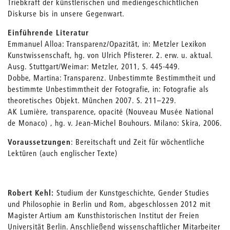
Triebkraft der künstlerischen und mediengeschichtlichen
Diskurse bis in unsere Gegenwart.
Einführende Literatur
Emmanuel Alloa: Transparenz/Opazität, in: Metzler Lexikon
Kunstwissenschaft, hg. von Ulrich Pfisterer. 2. erw. u. aktual.
Ausg. Stuttgart/Weimar: Metzler, 2011, S. 445-449.
Dobbe, Martina: Transparenz. Unbestimmte Bestimmtheit und
bestimmte Unbestimmtheit der Fotografie, in: Fotografie als
theoretisches Objekt. München 2007. S. 211–229.
AK Lumière, transparence, opacité (Nouveau Musée National
de Monaco) , hg. v. Jean-Michel Bouhours. Milano: Skira, 2006.
Voraussetzungen
: Bereitschaft und Zeit für wöchentliche
Lektüren (auch englischer Texte)
Robert Kehl:
Studium der Kunstgeschichte, Gender Studies
und Philosophie in Berlin und Rom, abgeschlossen 2012 mit
Magister Artium am Kunsthistorischen Institut der Freien
Universität Berlin. Anschließend wissenschaftlicher Mitarbeiter