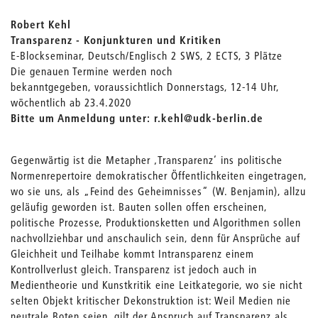
Robert Kehl
Transparenz - Konjunkturen und Kritiken
E-Blockseminar, Deutsch/Englisch 2 SWS, 2 ECTS, 3 Plätze
Die genauen Termine werden noch
bekanntgegeben, voraussichtlich Donnerstags, 12-14 Uhr,
wöchentlich ab 23.4.2020
Bitte um Anmeldung unter: r.kehl@udk-berlin.de
Gegenwärtig ist die Metapher ‚Transparenz‘ ins politische
Normenrepertoire demokratischer Öffentlichkeiten eingetragen,
wo sie uns, als „Feind des Geheimnisses“ (W. Benjamin), allzu
geläufig geworden ist. Bauten sollen offen erscheinen,
politische Prozesse, Produktionsketten und Algorithmen sollen
nachvollziehbar und anschaulich sein, denn für Ansprüche auf
Gleichheit und Teilhabe kommt Intransparenz einem
Kontrollverlust gleich. Transparenz ist jedoch auch in
Medientheorie und Kunstkritik eine Leitkategorie, wo sie nicht
selten Objekt kritischer Dekonstruktion ist: Weil Medien nie
neutrale Boten seien, gilt der Anspruch auf Transparenz als