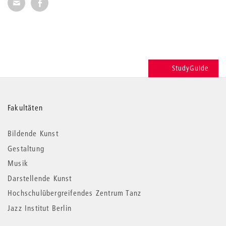
Seite per E-Mail weiterempfehlen
Seite auf Facebook weiterempfehlen
StudyGuide
Weitere
Fakultäten
Informationen
Bildende Kunst
Gestaltung
Musik
Darstellende Kunst
Hochschulübergreifendes Zentrum Tanz
Jazz Institut Berlin