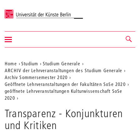
Universität der Künste Berlin
Navigation
Navigation &
ein-/ausblenden
Suche
Aktuelle
Home
Studium
Studium Generale
ARCHIV der Lehrveranstaltungen des Studium Generale
Position
Archiv Sommersemester 2020
auf
Geöffnete Lehrveranstaltungen der Fakultäten SoSe 2020
geöffnete Lehrveranstaltungen Kulturwissenschaft SoSe
der
2020
Webseite
Transparenz - Konjunkturen
und Kritiken