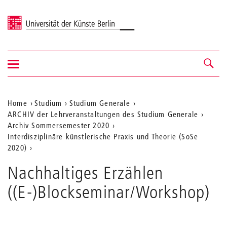
Universität der Künste Berlin
Navigation
Navigation &
ein-/ausblenden
Suche
Aktuelle
Home
Studium
Studium Generale
ARCHIV der Lehrveranstaltungen des Studium Generale
Position
Archiv Sommersemester 2020
auf
Interdisziplinäre künstlerische Praxis und Theorie (SoSe
2020)
der
Webseite
Nachhaltiges Erzählen
((E-)Blockseminar/Workshop)