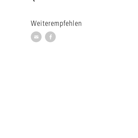
Weiterempfehlen
Seite per E-Mail weiterempfehlen
Seite auf Facebook weiterempfehl