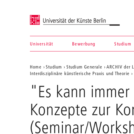
Universität der Künste Berlin
Universität
Bewerbung
Studium
Navigation &
Aktuelle
Home
Studium
Studium Generale
ARCHIV der L
Suche
Interdisziplinäre künstlerische Praxis und Theorie
Position
"Es kann immer 
auf
der
Konzepte zur Ko
Webseite
(Seminar/Worksh