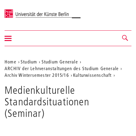
Universität der Künste Berlin
Navigation
Navigation &
ein-/ausblenden
Suche
Aktuelle
Home
Studium
Studium Generale
ARCHIV der Lehrveranstaltungen des Studium Generale
Position
Archiv Wintersemester 2015/16
Kulturwissenschaft
auf
Medienkulturelle
der
Standardsituationen
Webseite
(Seminar)