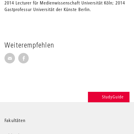
2014 Lecturer für Medienwissenschaft Universität Köln; 2014
Gastprofessur Universität der Künste Berlin.
Weiterempfehlen
Seite per E-Mail weiterempfehlen
Seite auf Facebook weiterempfehlen
StudyGuide
Weitere
Fakultäten