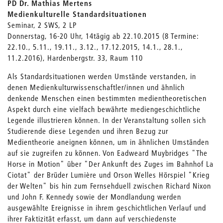
PD Dr. Mathias Mertens
Medienkulturelle Standardsituationen
Seminar, 2 SWS, 2 LP
Donnerstag, 16-20 Uhr, 14tägig ab 22.10.2015 (8 Termine:
22.10., 5.11., 19.11., 3.12., 17.12.2015, 14.1., 28.1.,
11.2.2016), Hardenbergstr. 33, Raum 110
Als Standardsituationen werden Umstände verstanden, in
denen Medienkulturwissenschaftler/innen und ähnlich
denkende Menschen einen bestimmten medientheoretischen
Aspekt durch eine vielfach bewährte mediengeschichtliche
Legende illustrieren können. In der Veranstaltung sollen sich
Studierende diese Legenden und ihren Bezug zur
Medientheorie aneignen können, um in ähnlichen Umständen
auf sie zugreifen zu können. Von Eadweard Muybridges "The
Horse in Motion" über "Der Ankunft des Zuges im Bahnhof La
Ciotat" der Brüder Lumière und Orson Welles Hörspiel "Krieg
der Welten" bis hin zum Fernsehduell zwischen Richard Nixon
und John F. Kennedy sowie der Mondlandung werden
ausgewählte Ereignisse in ihrem geschichtlichen Verlauf und
ihrer Faktizität erfasst, um dann auf verschiedenste