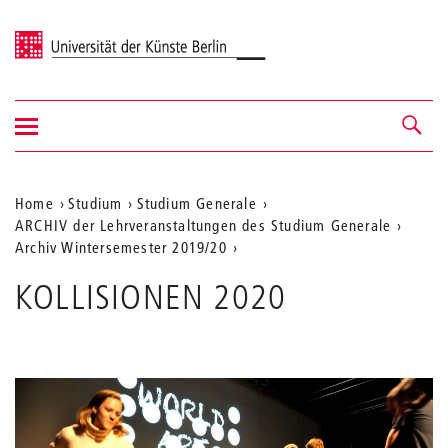
Universität der Künste Berlin
Navigation
Navigation &
ein-/ausblenden
Suche
Aktuelle
Home
Studium
Studium Generale
ARCHIV der Lehrveranstaltungen des Studium Generale
Position
Archiv Wintersemester 2019/20
auf
KOLLISIONEN 2020
der
Webseite