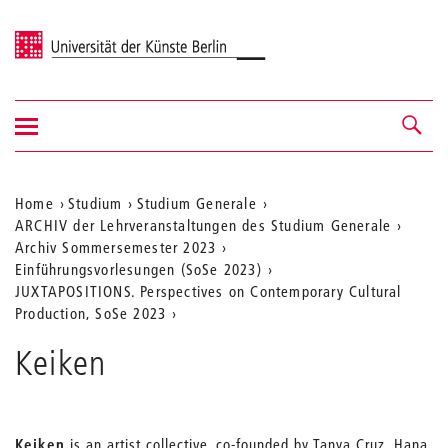
Universität der Künste Berlin
Navigation
Navigation &
ein-/ausblenden
Suche
Aktuelle
Home
Studium
Studium Generale
ARCHIV der Lehrveranstaltungen des Studium Generale
Position
Archiv Sommersemester 2023
auf
Einführungsvorlesungen (SoSe 2023)
JUXTAPOSITIONS. Perspectives on Contemporary Cultural
der
Production, SoSe 2023
Webseite
Keiken
Keiken
is an artist collective, co-founded by Tanya Cruz, Hana