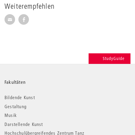
Weiterempfehlen
Seite per E-Mail weiterempfehlen
Seite auf Facebook weiterempfehlen
StudyGuide
Weitere
Fakultäten
Informationen
Bildende Kunst
Gestaltung
Musik
Darstellende Kunst
Hochschulübergreifendes Zentrum Tanz