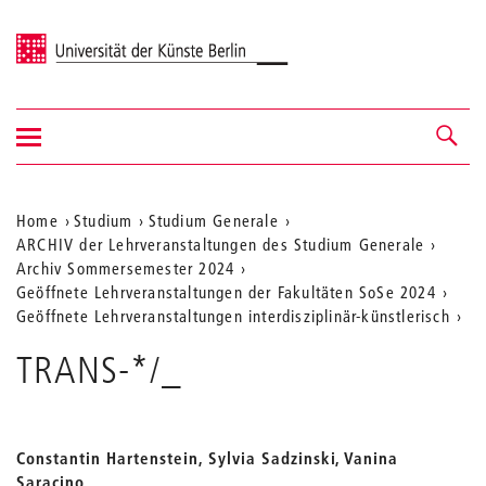
Universität der Künste Berlin
Navigation
Navigation &
ein-/ausblenden
Suche
Aktuelle
Home
Studium
Studium Generale
ARCHIV der Lehrveranstaltungen des Studium Generale
Position
Archiv Sommersemester 2024
auf
Geöffnete Lehrveranstaltungen der Fakultäten SoSe 2024
Geöffnete Lehrveranstaltungen interdisziplinär-künstlerisch
der
Webseite
TRANS-*/_
Constantin Hartenstein, Sylvia Sadzinski, Vanina
Saracino