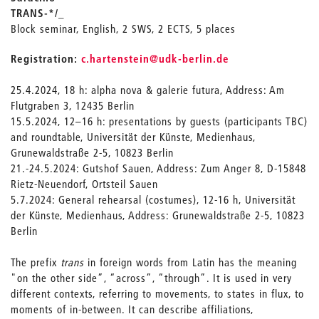
TRANS-*/_
Block seminar, English, 2 SWS, 2 ECTS, 5 places
_
Registration:
c.hartenstein
@udk-berlin.de
25.4.2024, 18 h: alpha nova & galerie futura, Address: Am
Flutgraben 3, 12435 Berlin
15.5.2024, 12–16 h: presentations by guests (participants TBC)
and roundtable, Universität der Künste, Medienhaus,
Grunewaldstraße 2-5, 10823 Berlin
21.-24.5.2024: Gutshof Sauen, Address: Zum Anger 8, D-15848
Rietz-Neuendorf, Ortsteil Sauen
5.7.2024: General rehearsal (costumes), 12-16 h, Universität
der Künste, Medienhaus, Address: Grunewaldstraße 2-5, 10823
Berlin
The prefix
trans
in foreign words from Latin has the meaning
"on the other side”, “across”, “through”. It is used in very
different contexts, referring to movements, to states in flux, to
moments of in-between. It can describe affiliations,