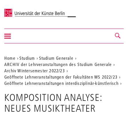
Universität der Künste Berlin
Navigation
Navigation &
ein-/ausblenden
Suche
Aktuelle
Home
Studium
Studium Generale
ARCHIV der Lehrveranstaltungen des Studium Generale
Position
Archiv Wintersemester 2022/23
auf
Geöffnete Lehrveranstaltungen der Fakultäten WS 2022/23
Geöffnete Lehrveranstaltungen interdisziplinär-künstlerisch
der
Webseite
KOMPOSITION ANALYSE:
NEUES MUSIKTHEATER