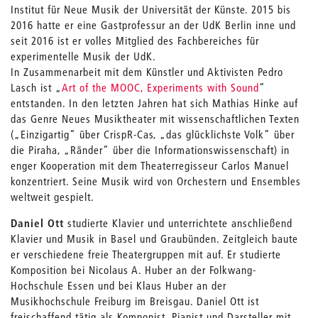
Institut für Neue Musik der Universität der Künste. 2015 bis
2016 hatte er eine Gastprofessur an der UdK Berlin inne und
seit 2016 ist er volles Mitglied des Fachbereiches für
experimentelle Musik der UdK.
In Zusammenarbeit mit dem Künstler und Aktivisten Pedro
Lasch ist „
Art of the MOOC, Experiments with Sound
“
entstanden. In den letzten Jahren hat sich Mathias Hinke auf
das Genre Neues Musiktheater mit wissenschaftlichen Texten
(„Einzigartig“ über CrispR-Cas, „das glücklichste Volk“ über
die Piraha, „Ränder“ über die Informationswissenschaft) in
enger Kooperation mit dem Theaterregisseur Carlos Manuel
konzentriert. Seine Musik wird von Orchestern und Ensembles
weltweit gespielt.
Daniel Ott
studierte Klavier und unterrichtete anschließend
Klavier und Musik in Basel und Graubünden. Zeitgleich baute
er verschiedene freie Theatergruppen mit auf. Er studierte
Komposition bei Nicolaus A. Huber an der Folkwang-
Hochschule Essen und bei Klaus Huber an der
Musikhochschule Freiburg im Breisgau. Daniel Ott ist
freischaffend tätig als Komponist, Pianist und Darsteller mit