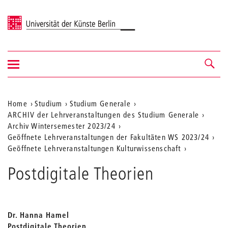
Universität der Künste Berlin
Navigation
Navigation &
ein-/ausblenden
Suche
Aktuelle
Home
Studium
Studium Generale
ARCHIV der Lehrveranstaltungen des Studium Generale
Position
Archiv Wintersemester 2023/24
auf
Geöffnete Lehrveranstaltungen der Fakultäten WS 2023/24
Geöffnete Lehrveranstaltungen Kulturwissenschaft
der
Webseite
Postdigitale Theorien
Dr. Hanna Hamel
Postdigitale Theorien