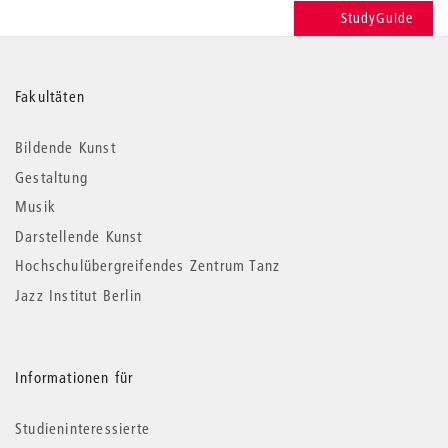
StudyGuide
Weitere
Fakultäten
Informationen
Bildende Kunst
Gestaltung
Musik
Darstellende Kunst
Hochschulübergreifendes Zentrum Tanz
Jazz Institut Berlin
Informationen für
Studieninteressierte