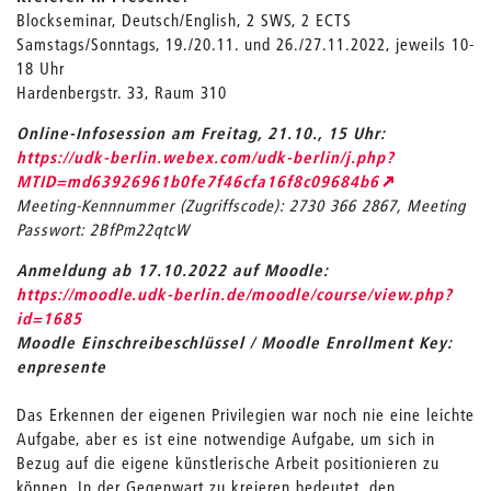
Blockseminar, Deutsch/English, 2 SWS, 2 ECTS
Samstags/Sonntags, 19./20.11. und 26./27.11.2022, jeweils 10-
18 Uhr
Hardenbergstr. 33, Raum 310
Online-Infosession am Freitag, 21.10., 15 Uhr:
https://udk-berlin.webex.com/udk-berlin/j.php?
MTID=md63926961b0fe7f46cfa16f8c09684b6
Meeting-Kennnummer (Zugriffscode): 2730 366 2867, Meeting
Passwort: 2BfPm22qtcW
Anmeldung ab 17.10.2022 auf Moodle:
https://moodle.udk-berlin.de/moodle/course/view.php?
id=1685
Moodle Einschreibeschlüssel / Moodle Enrollment Key:
enpresente
Das Erkennen der eigenen Privilegien war noch nie eine leichte
Aufgabe, aber es ist eine notwendige Aufgabe, um sich in
Bezug auf die eigene künstlerische Arbeit positionieren zu
können. In der Gegenwart zu kreieren bedeutet, den