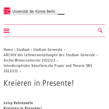
Universität der Künste Berlin
Navigation
Navigation &
ein-/ausblenden
Suche
Aktuelle
Home
Studium
Studium Generale
ARCHIV der Lehrveranstaltungen des Studium Generale
Position
Archiv Wintersemester 2022/23
auf
Interdisziplinäre künstlerische Praxis und Theorie (WS
2022/23)
der
Webseite
Kreieren in Presente!
Leicy Valenzuela
Kreieren in Presente!