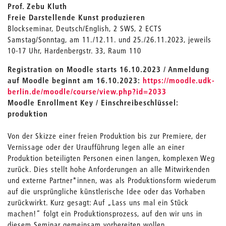
Prof. Zebu Kluth
Freie Darstellende Kunst produzieren
Blockseminar, Deutsch/English, 2 SWS, 2 ECTS
Samstag/Sonntag, am 11./12.11. und 25./26.11.2023, jeweils
10-17 Uhr, Hardenbergstr. 33, Raum 110
Registration on Moodle starts 16.10.2023 / Anmeldung
auf Moodle beginnt am 16.10.2023:
https://moodle.udk-
berlin.de/moodle/course/view.php?id=2033
Moodle Enrollment Key / Einschreibeschlüssel:
produktion
Von der Skizze einer freien Produktion bis zur Premiere, der
Vernissage oder der Uraufführung legen alle an einer
Produktion beteiligten Personen einen langen, komplexen Weg
zurück. Dies stellt hohe Anforderungen an alle Mitwirkenden
und externe Partner*innen, was als Produktionsform wiederum
auf die ursprüngliche künstlerische Idee oder das Vorhaben
zurückwirkt. Kurz gesagt: Auf „Lass uns mal ein Stück
machen!“ folgt ein Produktionsprozess, auf den wir uns in
diesem Seminar gemeinsam vorbereiten wollen.