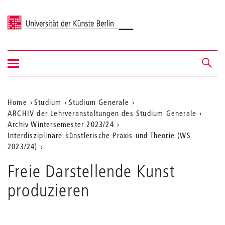
Universität der Künste Berlin
Navigation
Navigation &
ein-/ausblenden
Suche
Aktuelle
Home
Studium
Studium Generale
ARCHIV der Lehrveranstaltungen des Studium Generale
Position
Archiv Wintersemester 2023/24
auf
Interdisziplinäre künstlerische Praxis und Theorie (WS
2023/24)
der
Webseite
Freie Darstellende Kunst
produzieren