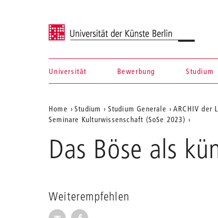
Universität der Künste Berlin
Universität
Bewerbung
Studium
Navigation &
Aktuelle
Home
Studium
Studium Generale
ARCHIV der L
Suche
Seminare Kulturwissenschaft (SoSe 2023)
Position
Das Böse als kün
auf
der
Webseite
Weiterempfehlen
Seite per E-Mail weiterempfehlen
Seite auf Facebook weiterempfehl