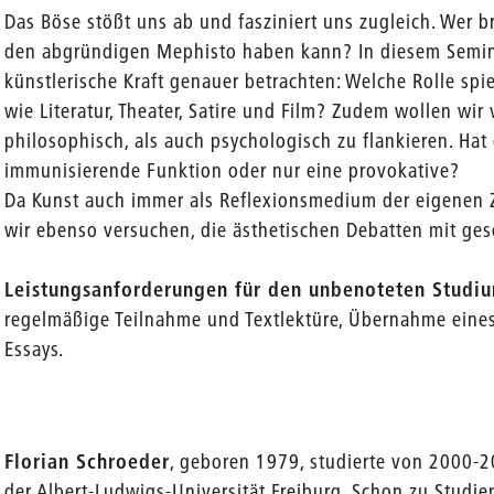
Das Böse stößt uns ab und fasziniert uns zugleich. Wer 
den abgründigen Mephisto haben kann? In diesem Semina
künstlerische Kraft genauer betrachten: Welche Rolle spi
wie Literatur, Theater, Satire und Film? Zudem wollen wi
philosophisch, als auch psychologisch zu flankieren. Hat
immunisierende Funktion oder nur eine provokative?
Da Kunst auch immer als Reflexionsmedium der eigenen Z
wir ebenso versuchen, die ästhetischen Debatten mit ges
Leistungsanforderungen für den unbenoteten Studi
regelmäßige Teilnahme und Textlektüre, Übernahme eines
Essays.
Florian Schroeder
, geboren 1979, studierte von 2000-
der Albert-Ludwigs-Universität Freiburg. Schon zu Studie