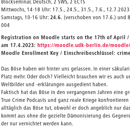
Blockseminar, Deutsch, 2 SWS, 2 ECTS
Mittwochs, 14-18 Uhr: 17.5., 24.5., 31.5., 7.6., 12.7.202
Samstags, 10-16 Uhr:
24.6.
(verschoben von 17.6.) und 8
004
Registration on Moodle starts on the 17th of April
am 17.4.2023:
https://moodle.udk-berlin.de/moodle
Moodle Enrollment Key / Einschreibeschlüssel: crim
Das Böse haben wir hinter uns gelassen. In einer säkulari
Platz mehr. Oder doch? Vielleicht brauchen wir es auch u
Weltbilder und -erklärungen ausgedient haben.
Faktisch hat das Böse in den vergangenen Jahren eine gr
True Crime Podcasts und ganz reale Kriege konfrontieren
alltäglich das Böse tut, obwohl er doch angeblich nur das
kommt aus ohne die gezielte Dämonisierung des Gegners, 
der nur vernichtet werden kann.