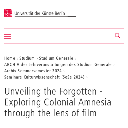
Universität der Künste Berlin
Navigation
Navigation &
ein-/ausblenden
Suche
Aktuelle
Home
Studium
Studium Generale
ARCHIV der Lehrveranstaltungen des Studium Generale
Position
Archiv Sommersemester 2024
auf
Seminare Kulturwissenschaft (SoSe 2024)
der
Unveiling the Forgotten -
Webseite
Exploring Colonial Amnesia
through the lens of film