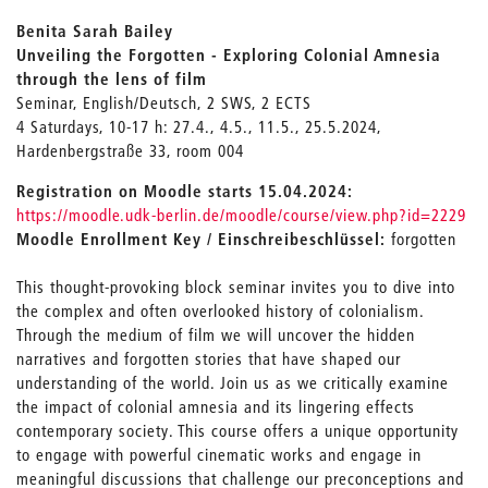
Benita Sarah Bailey
Unveiling the Forgotten - Exploring Colonial Amnesia
through the lens of film
Seminar, English/Deutsch, 2 SWS, 2 ECTS
4 Saturdays, 10-17 h: 27.4., 4.5., 11.5., 25.5.2024,
Hardenbergstraße 33, room 004
Registration on Moodle starts 15.04.2024:
https://moodle.udk-berlin.de/moodle/course/view.php?id=2229
Moodle Enrollment Key / Einschreibeschlüssel:
forgotten
This thought-provoking block seminar invites you to dive into
the complex and often overlooked history of colonialism.
Through the medium of film we will uncover the hidden
narratives and forgotten stories that have shaped our
understanding of the world. Join us as we critically examine
the impact of colonial amnesia and its lingering effects
contemporary society. This course offers a unique opportunity
to engage with powerful cinematic works and engage in
meaningful discussions that challenge our preconceptions and