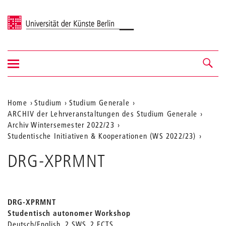
Universität der Künste Berlin
Navigation
Navigation &
ein-/ausblenden
Suche
Aktuelle
Home
Studium
Studium Generale
ARCHIV der Lehrveranstaltungen des Studium Generale
Position
Archiv Wintersemester 2022/23
auf
Studentische Initiativen & Kooperationen (WS 2022/23)
der
DRG-XPRMNT
Webseite
DRG-XPRMNT
Studentisch autonomer Workshop
Deutsch/English, 2 SWS, 2 ECTS