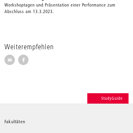
Workshoptagen und Präsentation einer Performance zum
Abschluss am 13.3.2023.
Weiterempfehlen
Seite per E-Mail weiterempfehlen
Seite auf Facebook weiterempfehlen
StudyGuide
Weitere
Fakultäten