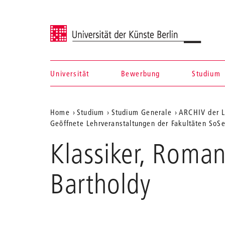
Universität der Künste Berlin
Universität
Bewerbung
Studium
Navigation &
Aktuelle
Home
Studium
Studium Generale
ARCHIV der L
Suche
Geöffnete Lehrveranstaltungen der Fakultäten SoS
Position
Klassiker, Roman
auf
der
Bartholdy
Webseite