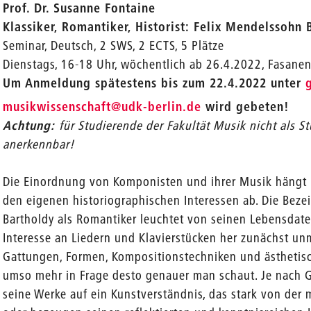
Prof. Dr. Susanne Fontaine
Klassiker, Romantiker, Historist: Felix Mendelssohn 
en
Seminar, Deutsch, 2 SWS, 2 ECTS, 5 Plätze
Dienstags, 16-18 Uhr, wöchentlich ab 26.4.2022, Fasanen
Um Anmeldung spätestens bis zum 22.4.2022 unter
_
musikwissenschaft
@udk-berlin.de
wird gebeten!
Achtung:
für Studierende der Fakultät Musik nicht als 
anerkennbar!
Die Einordnung von Komponisten und ihrer Musik häng
den eigenen historiographischen Interessen ab. Die Bez
Bartholdy als Romantiker leuchtet von seinen Lebensda
Interesse an Liedern und Klavierstücken her zunächst unm
Gattungen, Formen, Kompositionstechniken und ästhetisc
umso mehr in Frage desto genauer man schaut. Je nach 
seine Werke auf ein Kunstverständnis, das stark von der m