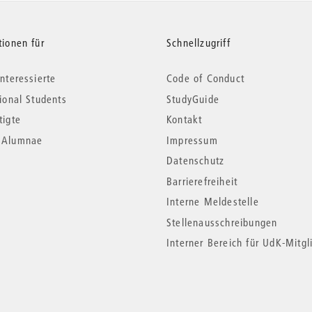
tionen für
Schnellzugriff
nteressierte
Code of Conduct
tional Students
StudyGuide
tigte
Kontakt
*Alumnae
Impressum
Datenschutz
Barrierefreiheit
Interne Meldestelle
Stellenausschreibungen
Interner Bereich für UdK-Mitgl