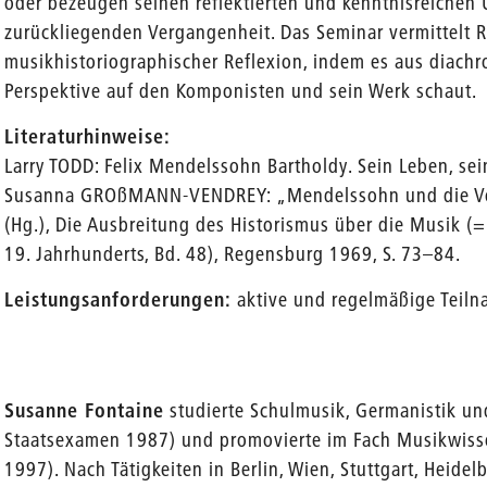
oder bezeugen seinen reflektierten und kenntnisreichen
zurückliegenden Vergangenheit. Das Seminar vermittelt R
musikhistoriographischer Reflexion, indem es aus diach
Perspektive auf den Komponisten und sein Werk schaut.
Literaturhinweise:
Larry TODD: Felix Mendelssohn Bartholdy. Sein Leben, sei
Susanna GROßMANN-VENDREY: „Mendelssohn und die Verg
(Hg.), Die Ausbreitung des Historismus über die Musik (
19. Jahrhunderts, Bd. 48), Regensburg 1969, S. 73–84.
Leistungsanforderungen:
aktive und regelmäßige Teil
Susanne Fontaine
studierte Schulmusik, Germanistik un
Staatsexamen 1987) und promovierte im Fach Musikwiss
1997). Nach Tätigkeiten in Berlin, Wien, Stuttgart, Heide