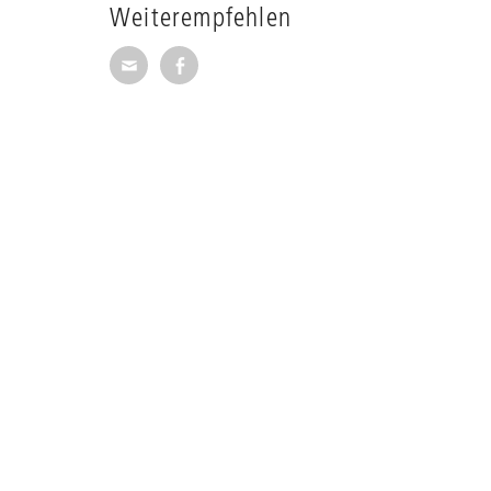
Weiterempfehlen
Seite per E-Mail weiterempfehlen
Seite auf Facebook weiterempfehl