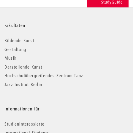
StudyGuide
Weitere
Fakultäten
Informationen
Bildende Kunst
Gestaltung
Musik
Darstellende Kunst
Hochschulübergreifendes Zentrum Tanz
Jazz Institut Berlin
Informationen für
Studieninteressierte
International Students