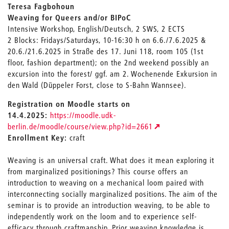
Teresa Fagbohoun
Weaving for Queers and/or BIPoC
Intensive Workshop, English/Deutsch, 2 SWS, 2 ECTS
2 Blocks: Fridays/Saturdays, 10-16:30 h on 6.6./7.6.2025 &
20.6./21.6.2025 in Straße des 17. Juni 118, room 105 (1st
floor, fashion department); on the 2nd weekend possibly an
excursion into the forest/ ggf. am 2. Wochenende Exkursion in
den Wald (Düppeler Forst, close to S-Bahn Wannsee).
Registration on Moodle starts on
14.4.2025:
https://moodle.udk-
berlin.de/moodle/course/view.php?id=2661
Enrollment Key:
craft
Weaving is an universal craft. What does it mean exploring it
from marginalized positionings? This course offers an
introduction to weaving on a mechanical loom paired with
interconnecting socially marginalized positions. The aim of the
seminar is to provide an introduction weaving, to be able to
independently work on the loom and to experience self-
efficacy through craftmanship. Prior weaving knowledge is