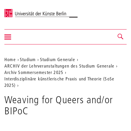
Universität der Künste Berlin
Navigation
Navigation &
ein-/ausblenden
Suche
Aktuelle
Home
Studium
Studium Generale
ARCHIV der Lehrveranstaltungen des Studium Generale
Position
Archiv Sommersemester 2025
auf
Interdisziplinäre künstlerische Praxis und Theorie (SoSe
2025)
der
Webseite
Weaving for Queers and/or
BIPoC