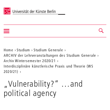
Universität der Künste Berlin
Navigation
Navigation &
ein-/ausblenden
Suche
Aktuelle
Home
Studium
Studium Generale
ARCHIV der Lehrveranstaltungen des Studium Generale
Position
Archiv Wintersemester 2020/21
auf
Interdisziplinäre künstlerische Praxis und Theorie (WS
2020/21)
der
Webseite
„Vulnerability?“ …and
political agency