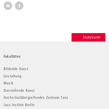
Seite per E-Mail weiterempfehlen
Seite auf Facebook weiterempfehlen
StudyGuide
Weitere
Fakultäten
Informationen
Bildende Kunst
Gestaltung
Musik
Darstellende Kunst
Hochschulübergreifendes Zentrum Tanz
Jazz Institut Berlin