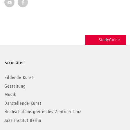
Seite per E-Mail weiterempfehlen
Seite auf Facebook weiterempfehlen
StudyGuide
Weitere
Fakultäten
Informationen
Bildende Kunst
Gestaltung
Musik
Darstellende Kunst
Hochschulübergreifendes Zentrum Tanz
Jazz Institut Berlin