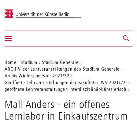
Universität der Künste Berlin
Navigation
Navigation &
ein-/ausblenden
Suche
Aktuelle
Home
Studium
Studium Generale
ARCHIV der Lehrveranstaltungen des Studium Generale
Position
Archiv Wintersemester 2021/22
auf
Geöffnete Lehrveranstaltungen der Fakultäten WS 2021/22
geöffnete Lehrveranstaltungen interdisziplinär-künstlerisch
der
Webseite
Mall Anders - ein offenes
Lernlabor in Einkaufszentrum