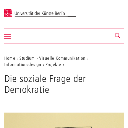
Universität der Künste Berlin
Navigation
Navigation &
ein-/ausblenden
Suche
Aktuelle
Home
Studium
Visuelle Kommunikation
Informationsdesign
Projekte
Position
auf
Die soziale Frage der
der
Demokratie
Webseite