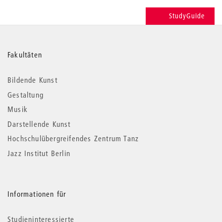
StudyGuide
Weitere
Fakultäten
Informationen
Bildende Kunst
Gestaltung
Musik
Darstellende Kunst
Hochschulübergreifendes Zentrum Tanz
Jazz Institut Berlin
Informationen für
Studieninteressierte