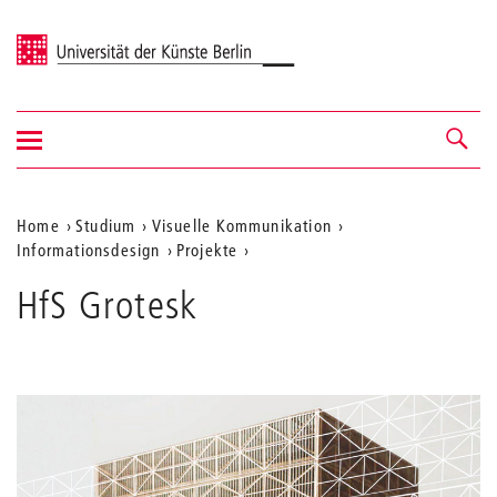
Universität der Künste Berlin
Navigation
Navigation &
ein-/ausblenden
Suche
Aktuelle
Home
Studium
Visuelle Kommunikation
Informationsdesign
Projekte
Position
auf
HfS Grotesk
der
Webseite