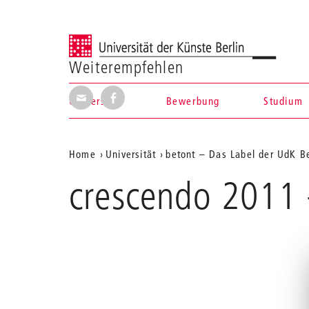
Universität der Künste Berlin
Weiterempfehlen
Seite per E-Mail weiterempfehlen
Seite auf Facebook weiterempfehl
Universität
Bewerbung
Studium
Navigation &
Aktuelle
Home
Universität
betont – Das Label der UdK Be
Suche
Position
crescendo 2011 -
auf
der
Webseite