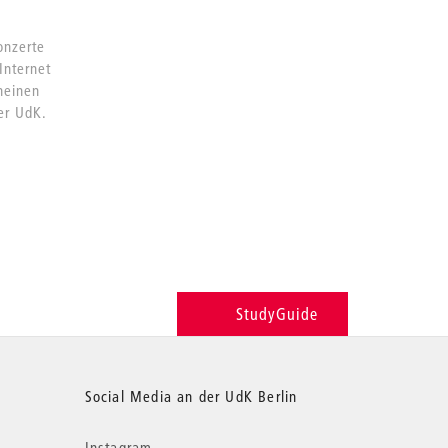
onzerte
Internet
heinen
er UdK.
StudyGuide
Social Media an der UdK Berlin
Instagram