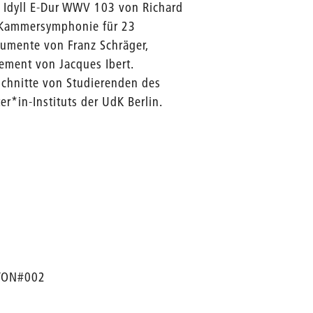
d Idyll E-Dur WWV 103 von Richard
 Kammersymphonie für 23
rumente von Franz Schräger,
sement von Jacques Ibert.
schnitte von Studierenden des
er*in-Instituts der UdK Berlin.
: TON#002