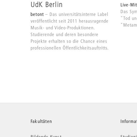
UdK Berlin
Live-Mi
Das Sym
betont
Das universitätsinterne Label
"Tod un
veröffentlicht seit 2011 herausragende
"Metamo
Musik- und Video-Produktionen.
Studierende und deren besondere
Projekte erhalten so die Chance eines
professionellen Öffentlichkeitsauftritts.
Weitere
Fakultäten
Informa
Bildende Kunst
Studieni