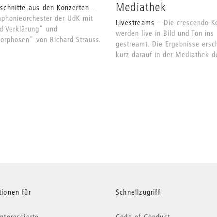
Mediathek
tschnitte aus den Konzerten
phonieorchester der UdK mit
Livestreams
Die crescendo-K
d Verklärung" und
werden live in Bild und Ton ins 
rphosen" von Richard Strauss.
gestreamt. Die Ergebnisse ersc
kurz darauf in der Mediathek d
tionen für
Schnellzugriff
nteressierte
Code of Conduct