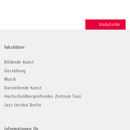
StudyGuide
Weitere
Fakultäten
Informationen
Bildende Kunst
Gestaltung
Musik
Darstellende Kunst
Hochschulübergreifendes Zentrum Tanz
Jazz Institut Berlin
Informationen für