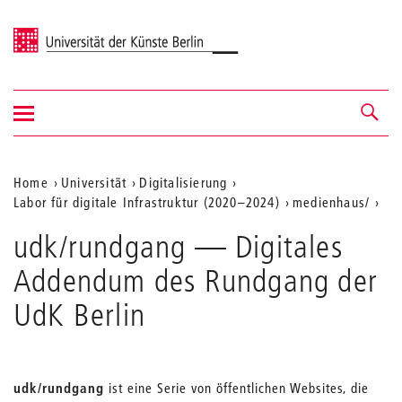
Universität der Künste Berlin
Navigation
Navigation &
ein-/ausblenden
Suche
Aktuelle
Home
Universität
Digitalisierung
Labor für digitale Infrastruktur (2020–2024)
medienhaus/
Position
auf
udk/rundgang — Digitales
der
Addendum des Rundgang der
Webseite
UdK Berlin
udk/rundgang
ist eine Serie von öffentlichen Websites, die