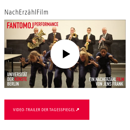
NachErzählFilm
VIDEO-TRAILER DER TAGESSPIEGEL