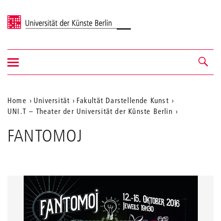
Universität der Künste Berlin
Navigation
Navigation &
ein-/ausblenden
Suche
Aktuelle
Home
Universität
Fakultät Darstellende Kunst
UNI.T – Theater der Universität der Künste Berlin
Position
auf
FANTOMOJ
der
Webseite