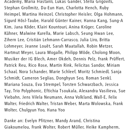
Academy, Maria Frastanli, Lukas Gander, Stella Grigovits,
Stephan Grollmitz, Da-Eun Han, Charlotta Hench, Ruby
Heimpel, Martina Heinzel, Christopher Heisler, Olga Hohmann,
Sigurd Hösl-Taube, Harald Günter Kainer, Hanna Kang, Sung-A
Kim, Jana Köder, Klairi Kountouri, Anina Krüger, Caroline
Kühner, Malwine Kurella, Marie Labsch, Seung Hwan Lee,
Zihern Lee, Cristián Lehmann-Carrasco, Julia Liro, Britta
Lohmeyer, Jeanne Louët, Sarah Maatallah, Robin Metzer,
Hartmut Meyer, Laura Mogalle, Philipp Möde, Cholong Moon,
Musiker der IG Blech, Amer Okdeh, Dennis Pelz, Frank Prüffert,
Patrick Reu, Rico Rose, Martin Rink, Felicitas Sandor, Miriam
Schaal, Nora Schander, Marie Schleef, Moritz Schmiedl, Sanja
Schmidt, Cameron Seglias, Donghyun Seo, Roman Senkl,
Mariana Souza, Eva Strempel, Torsten Schwarzbach, Jessica
Tay, Trio Polyphonic, Eftichia Tsoukala, Alexandra Vasilieva, Sue
Viebahn, Jens Vilela Neumann, Anna Volkland, Wall-E, Felix
Walter, Friedrich Walter, Tristan Weber, Marta Wolowska, Frank
Wolter, Chulgyun Yoo, Hana Yoo
Danke an: Evelyn Pfitzner, Mandy Arand, Christina
Giakoumelou, Frank Wolter, Robert Müller, Heike Kampherm,