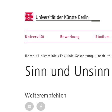
Universität der Künste Berlin
Universität
Bewerbung
Studium
Navigation &
Aktuelle
Home
Universität
Fakultät Gestaltung
Institute
Suche
Position
Sinn und Unsinn 
auf
der
Webseite
Weiterempfehlen
Seite per E-Mail weiterempfehlen
Seite auf Facebook weiterempfehl