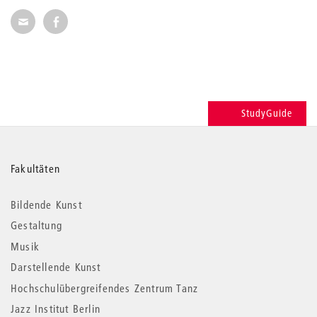
Seite per E-Mail weiterempfehlen
Seite auf Facebook weiterempfehlen
StudyGuide
Weitere
Fakultäten
Informationen
Bildende Kunst
Gestaltung
Musik
Darstellende Kunst
Hochschulübergreifendes Zentrum Tanz
Jazz Institut Berlin