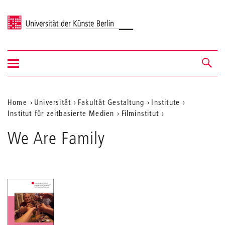
Universität der Künste Berlin
Navigation
Navigation &
ein-/ausblenden
Suche
Aktuelle
Home
Universität
Fakultät Gestaltung
Institute
Institut für zeitbasierte Medien
Filminstitut
Position
auf
We Are Family
der
Webseite