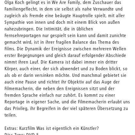
Olga Koch gelingt es in We Are Family, dem Zuschauer das
Familiengeflecht, in dem sie selbst als nahe Verwandte und
zugleich als Fremde eine beäugte Hauptrolle spielt, mit aller
Sympathie von innen und doch mit einem Blick von außen
nahezubringen. Die Intimität, die in üblichen
Fernsehreportagen nur gespielt sein kann und damit zunichte
gemacht wird, ist in ihrer fragilen Balance das Thema des
Films. Die Dynamik der Ereignisse zwischen mehreren Wellen
erster Begegnungen und gleich darauf erfolgender Abschiede
nimmt ihren Lauf. Die Kamera ist dabei immer ein dritter
Körper, auch einer, der sich abwendet und zu Boden blickt, so
als ob er darin versinken möchte. Und manchmal gebietet sie
auch eine Pause und richtet ihr Objektiv auf das Auge der
Filmemacherin, die neben den Ereignissen sitzt und der
fremden Sprache einfach nur zuhört. Es kommt zu einer
Reportage in eigener Sache, und die Filmemacherin erlaubt uns
das Privileg, ihr Begreifen in der viel späteren Übersetzung zu
teilen.
Extras: Kurzfilm Was ist eigentlich ein Künstler?
Disc-Type: DVD-5