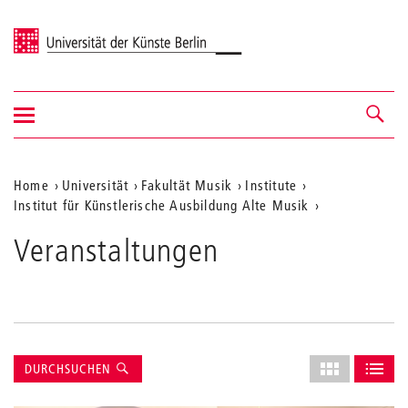
Universität der Künste Berlin
Navigation
Navigation &
ein-/ausblenden
Suche
Aktuelle
Home
Universität
Fakultät Musik
Institute
Institut für Künstlerische Ausbildung Alte Musik
Position
auf
Veranstaltungen
der
Webseite
Suche
Layout
DURCHSUCHEN
des
ALS GRID AN
ALS L