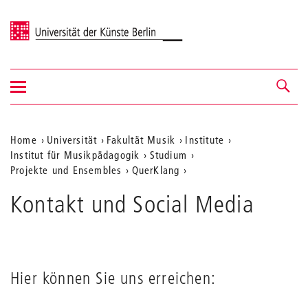
Universität der Künste Berlin
Navigation
Navigation &
ein-/ausblenden
Suche
Aktuelle
Home
Universität
Fakultät Musik
Institute
Institut für Musikpädagogik
Studium
Position
Projekte und Ensembles
QuerKlang
auf
Kontakt und Social Media
der
Webseite
Hier können Sie uns erreichen: