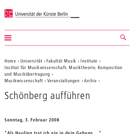
Universität der Künste Berlin
Navigation
Navigation &
ein-/ausblenden
Suche
Aktuelle
Home
Universität
Fakultät Musik
Institute
Institut für Musikwissenschaft, Musiktheorie, Komposition
Position
und Musikübertragung
auf
Musikwissenschaft
Veranstaltungen
Archiv
der
Schönberg aufführen
Webseite
Sonntag, 3. Februar 2008
"Als Neuling trat ich ein in dein Gehege...."