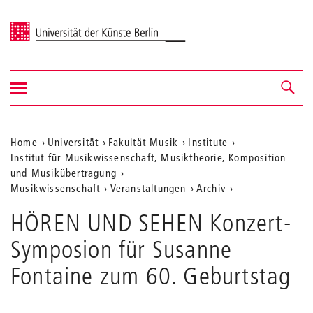
Universität der Künste Berlin
Navigation
Navigation &
ein-/ausblenden
Suche
Aktuelle
Home
Universität
Fakultät Musik
Institute
Institut für Musikwissenschaft, Musiktheorie, Komposition
Position
und Musikübertragung
auf
Musikwissenschaft
Veranstaltungen
Archiv
der
HÖREN UND SEHEN Konzert-
Webseite
Symposion für Susanne
Fontaine zum 60. Geburtstag