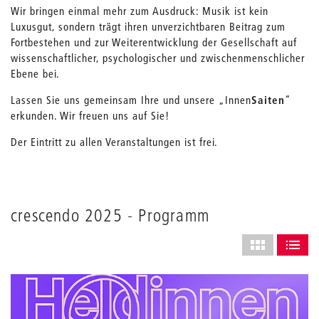
Wir bringen einmal mehr zum Ausdruck: Musik ist kein
Luxusgut, sondern trägt ihren unverzichtbaren Beitrag zum
Fortbestehen und zur Weiterentwicklung der Gesellschaft auf
wissenschaftlicher, psychologischer und zwischenmenschlicher
Ebene bei.
Lassen Sie uns gemeinsam Ihre und unsere „Innen
Saiten
“
erkunden. Wir freuen uns auf Sie!
Der Eintritt zu allen Veranstaltungen ist frei.
crescendo 2025 - Programm
Layout
des
ALS GRID AN
ALS L
Grids
anpassen