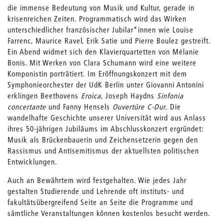
die immense Bedeutung von Musik und Kultur, gerade in
krisenreichen Zeiten. Programmatisch wird das Wirken
unterschiedlicher französischer Jubilar*innen wie Louise
Farrenc, Maurice Ravel, Erik Satie und Pierre Boulez gestreift.
Ein Abend widmet sich den Klavierquartetten von Mélanie
Bonis. Mit Werken von Clara Schumann wird eine weitere
Komponistin porträtiert. Im Eröffnungskonzert mit dem
Symphonieorchester der UdK Berlin unter Giovanni Antonini
erklingen Beethovens
Eroica
, Joseph Haydns
Sinfonia
concertante
und Fanny Hensels
Ouvertüre C-Dur
. Die
wandelhafte Geschichte unserer Universität wird aus Anlass
ihres 50-jährigen Jubiläums im Abschlusskonzert ergründet:
Musik als Brückenbauerin und Zeichensetzerin gegen den
Rassismus und Antisemitismus der aktuellsten politischen
Entwicklungen.
Auch an Bewährtem wird festgehalten. Wie jedes Jahr
gestalten Studierende und Lehrende oft instituts- und
fakultätsübergreifend Seite an Seite die Programme und
sämtliche Veranstaltungen können kostenlos besucht werden.