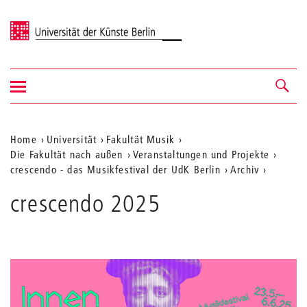
Universität der Künste Berlin
Navigation
Navigation &
ein-/ausblenden
Suche
Aktuelle
Home
Universität
Fakultät Musik
Die Fakultät nach außen
Veranstaltungen und Projekte
Position
crescendo - das Musikfestival der UdK Berlin
Archiv
auf
crescendo 2025
der
Webseite