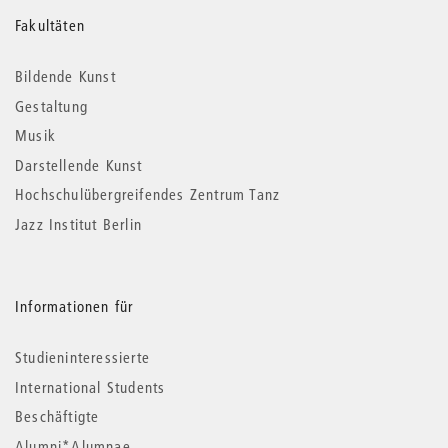
Weitere
Fakultäten
Informationen
Bildende Kunst
Gestaltung
Musik
Darstellende Kunst
Hochschulübergreifendes Zentrum Tanz
Jazz Institut Berlin
Informationen für
Studieninteressierte
International Students
Beschäftigte
Alumni*Alumnae