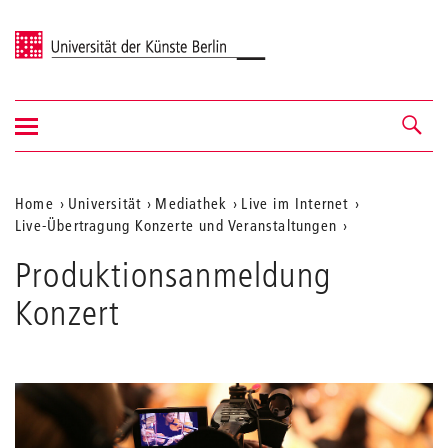
Universität der Künste Berlin
Navigation
Navigation &
ein-/ausblenden
Suche
Aktuelle
Home
Universität
Mediathek
Live im Internet
Live-Übertragung Konzerte und Veranstaltungen
Position
auf
Produktionsanmeldung
der
Konzert
Webseite