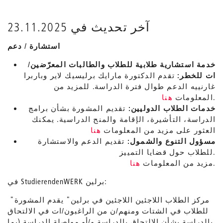
آخر تحديث في 23.11.2025
استشارة / دعم
خدمة استشارية طلابية للطلاب والطالبات المعرّضين/
ات للخطر:
تقدم الدكتورة مارايك برليسيك لاير وباربرا
غارنييه الدعم طوال فترة الدراسة. للمزيد من
.
المعلومات
هنا
خدمات الطلاب الدوليين:
تقديم المشورة بشأن برامج
الدراسة، التأشيرة، الإقامة والمنح الدراسية. يمكنك
العثور على مزيد من المعلومات
هنا
مسؤول التنوع والشمول:
تقديم الدعم والاستشارة
للطلاب حول قضايا التمييز.
.
مزيد من المعلومات
هنا
في StudierendenWERK برلين:
"مركز الطلاب اللاجئين اللاجئين في برلين" يقدم المشورة
للطلاب في الشتات ومنهم/ن من الراغبون/ات في الالتحاق
بالدراسة بشأن الالتحاق بالدراسة و/أو مواصلة الدراسة (بما