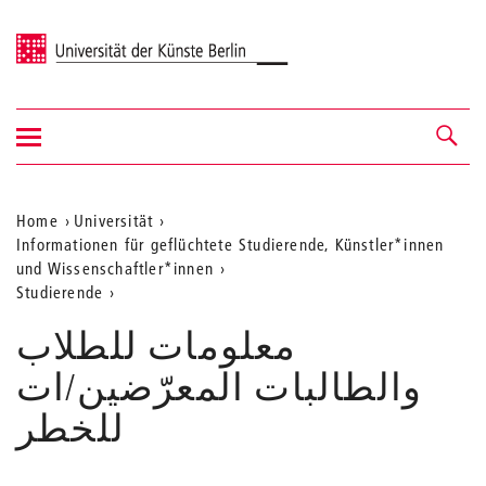
Universität der Künste Berlin
Navigation
Navigation &
ein-/ausblenden
Suche
Aktuelle
Home
Universität
Informationen für geflüchtete Studierende, Künstler*innen
Position
und Wissenschaftler*innen
auf
Studierende
der
معلومات للطلاب
Webseite
والطالبات المعرّضين/ات
للخطر