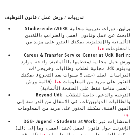
تدريبات / ورش عمل / قانون التوظيف
StudierendenWERK برلين:
دورات تدريبية مجانية
للبحث عن عمل وقانون العمل والضرائب باللغتين
الألمانية والإنجليزية. يمكنك العثور على مزيد من
.
المعلومات
هنا
Career & Transfer Service Center at UdK Berlin
:
ورش عمل مجانية (معظمها بالألمانية) واتاحة موارد
مجانية لطلاب وطالبات وخريجي/ات UdK ودبلوم
الدراسات العليا (حتى 5 سنوات بعد التخرج). يمكنك
العثور على مزيد من المعلومات
هنا
. (قائمة ورش
العمل متاحة فقط على الصفحة الألمانية).
التوجيه والدعم، خاصةً للطلاب
Beyond Udk:
والطالبات الدوليين/ات، في الانتقال من الدراسة إلى
المهن الفنية. يمكنك العثور على مزيد من المعلومات
.
هنا
استشارات عبر
DGB- Jugend - Students at Work:
الإنترنت حول قانون العمل (عقد العمل، وما إلى ذلك).
يمكنك العثور على مزيد من المعلومات
هنا
(الموقع