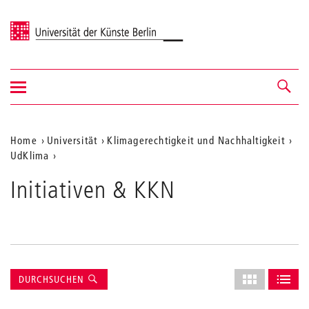
Universität der Künste Berlin
Navigation
Navigation &
ein-/ausblenden
Suche
Aktuelle
Home
Universität
Klimagerechtigkeit und Nachhaltigkeit
UdKlima
Position
auf
Initiativen & KKN
der
Webseite
Suche
Layout
DURCHSUCHEN
des
ALS GRID AN
ALS L