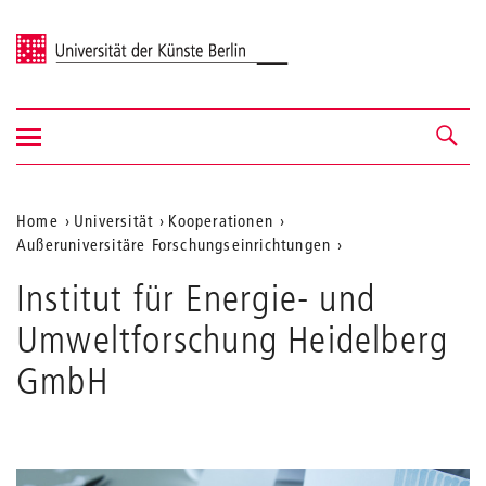
Universität der Künste Berlin
Navigation
Navigation &
ein-/ausblenden
Suche
Aktuelle
Home
Universität
Kooperationen
Außeruniversitäre Forschungseinrichtungen
Position
auf
Institut für Energie- und
der
Umweltforschung Heidelberg
Webseite
GmbH