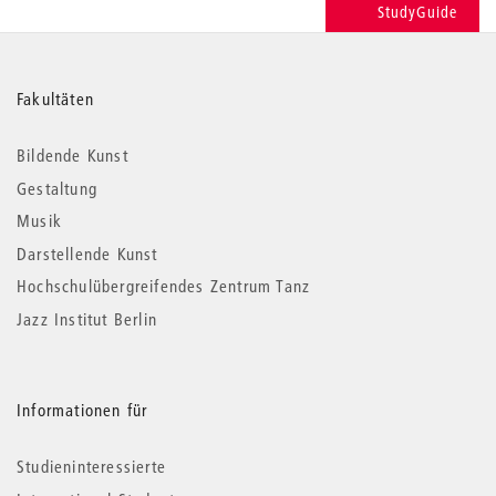
StudyGuide
Weitere
Fakultäten
Informationen
Bildende Kunst
Gestaltung
Musik
Darstellende Kunst
Hochschulübergreifendes Zentrum Tanz
Jazz Institut Berlin
Informationen für
Studieninteressierte