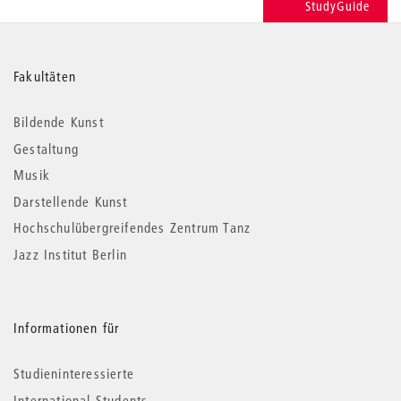
StudyGuide
Weitere
Fakultäten
Informationen
Bildende Kunst
Gestaltung
Musik
Darstellende Kunst
Hochschulübergreifendes Zentrum Tanz
Jazz Institut Berlin
Informationen für
Studieninteressierte
International Students